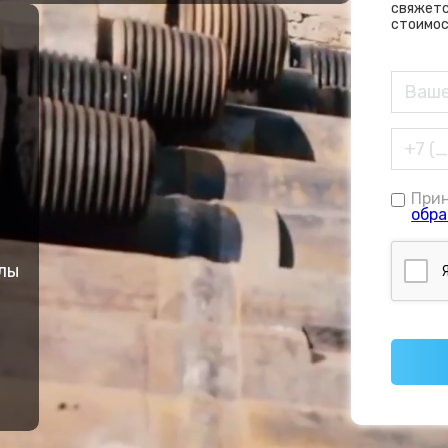
свяжетс
стоимос
При
обра
лы