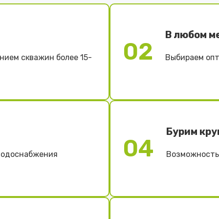
В любом м
02
нием скважин более 15-
Выбираем опт
Бурим кру
04
 водоснабжения
Возможность 