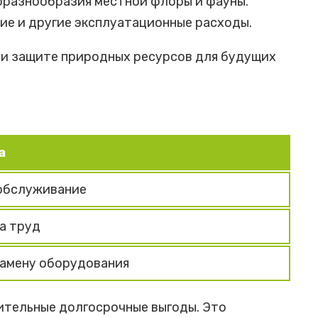
оразнообразия местной флоры и фауны.
е и другие эксплуатационные расходы.
о и защите природных ресурсов для будущих
а
 обслуживание
а труд
замену оборудования
ительные долгосрочные выгоды. Это