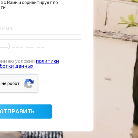
я с Вами и сориентирует по
ти!
нимаю условия
политики
ботки данных
Я нe poбoт