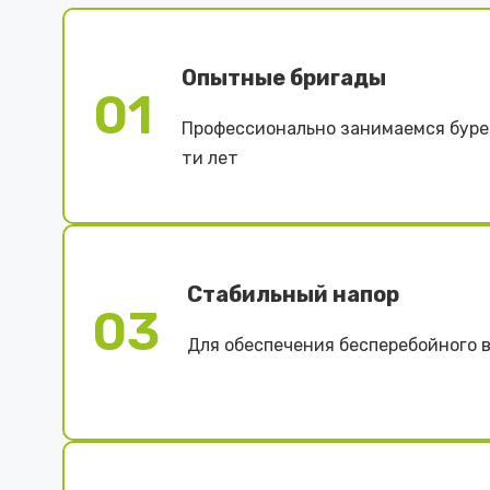
Опытные бригады
01
Профессионально занимаемся буре
ти лет
Стабильный напор
03
Для обеспечения бесперебойного